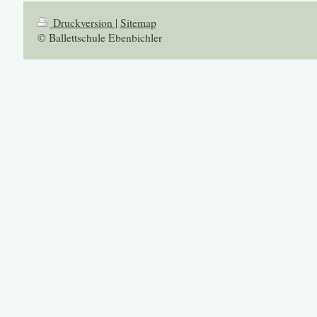
Druckversion
|
Sitemap
© Ballettschule Ebenbichler